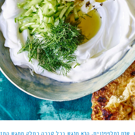
, שום ומלפפונים. הוא מוגש בכל טברה כחלק ממגש המז