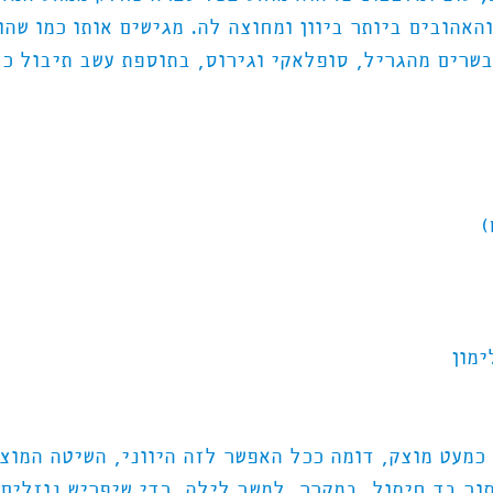
האהובים ביותר ביוון ומחוצה לה. מגישים אותו כמו שהו
בשרים מהגריל, סופלאקי וגירוס, בתוספת עשב תיבול כז
כמעט מוצק, דומה ככל האפשר לזה היווני, השיטה המוצ
וך בד חיתול, במקרר, למשך לילה, כדי שיפריש נוזלים 