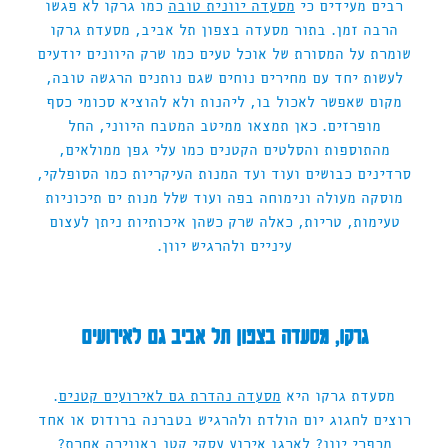
רבים מעידים כי
מסעדה יוונית טובה
כמו גרקו לא פגשו
הרבה זמן. בתור מסעדה בצפון תל אביב, מסעדת גרקו
שומרת על המסורת של אוכל טעים כמו שרק היוונים יודעים
לעשות יחד עם מחירים נוחים שגם נותנים הרגשה טובה,
מקום שאפשר לאכול בו, ליהנות ולא להוציא סכומי כסף
מופרזים. כאן תמצאו ממיטב המטבח היווני, החל
מהתוספות והסלטים הקטנים כמו עלי גפן ממולאים,
סרדינים כבושים ועוד ועד המנות העיקריות כמו הסופלקי,
מוסקה מעולה ונימוחה בפה ועוד שלל מנות ים תיכוניות
טעימות, טריות, כאלה שרק כשהן איכותיות ניתן לעצום
עיניים ולהרגיש יוון.
גרקו, מסעדה בצפון תל אביב גם לאירועים
מסעדת גרקו היא
מסעדה נהדרת גם לאירועים קטנים
.
רוצים לחגוג יום הולדת ולהרגיש בטברנה ברודוס או אחד
מכפרי יוון? לארגן אירוע עסקי קטן באווירה אחרת?