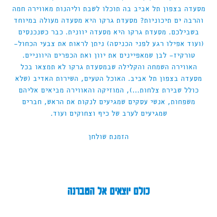
מסעדה בצפון תל אביב בה תוכלו לשבת וליהנות מאווירה חמה
והרבה ים תיכוניות? מסעדת גרקו היא מסעדה מעולה במיוחד
בשבילכם. מסעדת גרקו היא מסעדה יוונית. כבר כשנכנסים
(ועוד אפילו רגע לפני הכניסה) ניתן לראות את צבעי הכחול-
טורקיז- לבן שמאפיינים את יוון ואת הכפרים היווניים.
האווירה השמחה והקלילה שבמסעדת גרקו לא תמצאו בכל
מסעדה בצפון תל אביב. האוכל הטעים, השירות האדיב (שלא
כולל שבירת צלחות...), המוזיקה והאווירה מביאים אליהם
משפחות, אנשי עסקים שמגיעים לנקות את הראש, חברים
שמגיעים לערב של כיף וצחוקים ועוד.
הזמנת שולחן
כולם יוצאים אל הטברנה